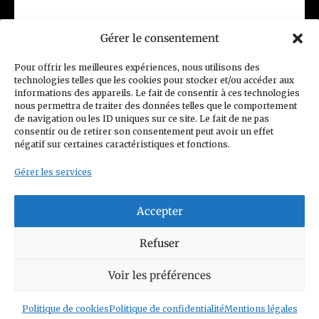
Gérer le consentement
(CGV) Conditions générales de vente
Pour offrir les meilleures expériences, nous utilisons des
technologies telles que les cookies pour stocker et/ou accéder aux
Politique de confidentialité
informations des appareils. Le fait de consentir à ces technologies
nous permettra de traiter des données telles que le comportement
Charte Club Privé
Contact
de navigation ou les ID uniques sur ce site. Le fait de ne pas
consentir ou de retirer son consentement peut avoir un effet
Politique de cookies (UE)
négatif sur certaines caractéristiques et fonctions.
Gérer les services
Accepter
© 2026 Figurines Family
Refuser
Siret n°: 93352208800014
Voir les préférences
Mail :
contact@figurinesfamily.com
Politique de cookies
Politique de confidentialité
Mentions légales