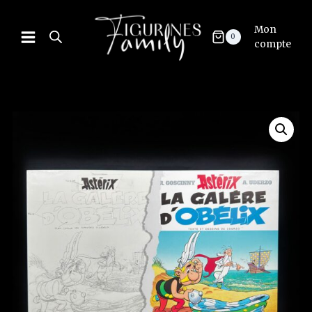
Mon
0
compte