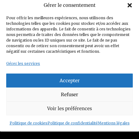
Gérer le consentement
(CGV) Conditions générales de vente
Pour offrir les meilleures expériences, nous utilisons des
technologies telles que les cookies pour stocker et/ou accéder aux
Politique de confidentialité
informations des appareils. Le fait de consentir à ces technologies
nous permettra de traiter des données telles que le comportement
Charte Club Privé
Contact
de navigation ou les ID uniques sur ce site. Le fait de ne pas
consentir ou de retirer son consentement peut avoir un effet
Politique de cookies (UE)
négatif sur certaines caractéristiques et fonctions.
Gérer les services
Accepter
© 2026 Figurines Family
Refuser
Siret n°: 93352208800014
Voir les préférences
Mail :
contact@figurinesfamily.com
Politique de cookies
Politique de confidentialité
Mentions légales