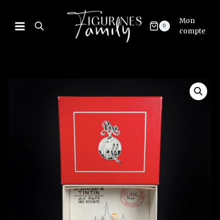
Mon
0
compte