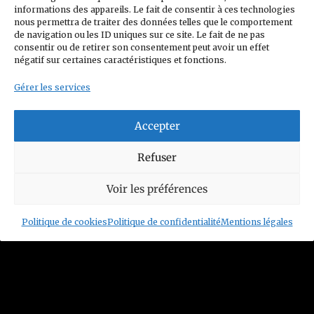
Politique de confidentialité
informations des appareils. Le fait de consentir à ces technologies
nous permettra de traiter des données telles que le comportement
Charte Club Privé
Contact
de navigation ou les ID uniques sur ce site. Le fait de ne pas
consentir ou de retirer son consentement peut avoir un effet
Politique de cookies (UE)
négatif sur certaines caractéristiques et fonctions.
Gérer les services
Accepter
© 2026 Figurines Family
Refuser
Siret n°: 93352208800014
Voir les préférences
Mail :
contact@figurinesfamily.com
Politique de cookies
Politique de confidentialité
Mentions légales