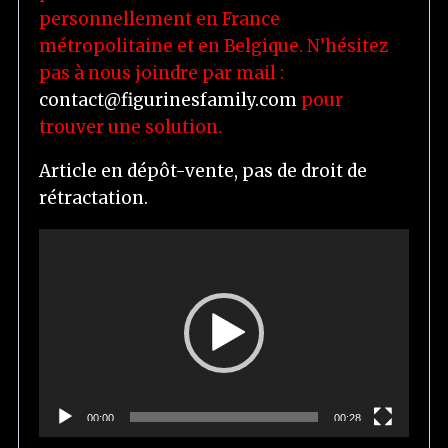
personnellement en France
métropolitaine et en Belgique. N’hésitez
pas à nous joindre par mail :
contact@figurinesfamily.com
pour
trouver une solution.
Article en dépôt-vente, pas de droit de
rétractation.
L
e
c
t
e
u
r
00:00
00:28
v