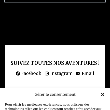
i
d
é
o
SUIVEZ TOUTES NOS AVENTURES !
Facebook
Instagram
Email
Gérer le consentement
(CGV) Conditions générales de vente
Pour offrir les meilleures expériences, nous utilisons des
technologies telles que les cookies pour stocker et/ou accéder aux