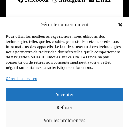
Gérer le consentement
(CGV) Conditions générales de vente
Pour offrir les meilleures expériences, nous utilisons des
technologies telles que les cookies pour stocker et/ou accéder aux
Politique de confidentialité
informations des appareils. Le fait de consentir à ces technologies
nous permettra de traiter des données telles que le comportement
Charte Club Privé
Contact
de navigation ou les ID uniques sur ce site. Le fait de ne pas
consentir ou de retirer son consentement peut avoir un effet
Politique de cookies (UE)
négatif sur certaines caractéristiques et fonctions.
Gérer les services
Accepter
© 2026 Figurines Family
Refuser
Siret n°: 93352208800014
Voir les préférences
Mail :
contact@figurinesfamily.com