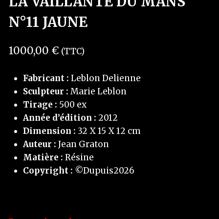
LA VAILLANTE DU MANS
N°11 JAUNE
1000,00
€
(TTC)
Fabricant :
Leblon Delienne
Sculpteur :
Marie Leblon
Tirage :
500 ex
Année d’édition :
2012
Dimension :
32 X 15 X 12 cm
Auteur :
Jean Graton
Matière :
Résine
Copyright :
©Dupuis2026