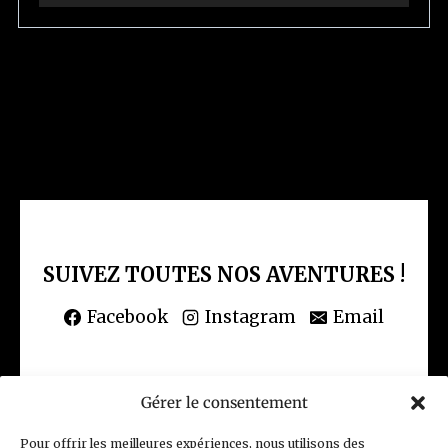
i
d
é
o
SUIVEZ TOUTES NOS AVENTURES !
Facebook
Instagram
Email
Gérer le consentement
(CGV) Conditions générales de vente
Pour offrir les meilleures expériences, nous utilisons des