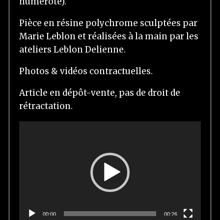
numéroté).
Pièce en résine polychrome sculptées par
Marie Leblon et réalisées à la main par les
ateliers Leblon Delienne.
Photos & vidéos contractuelles.
Article en dépôt-vente, pas de droit de
rétractation.
L
e
c
t
e
u
r
00:00
00:26
v