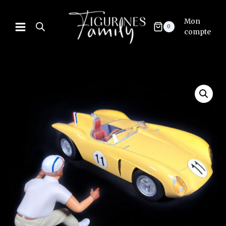
Mon
0
compte