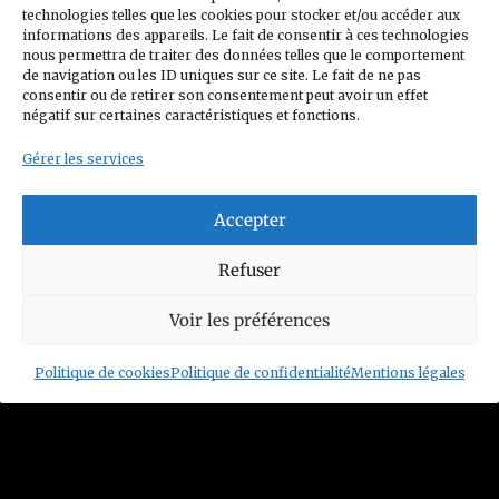
technologies telles que les cookies pour stocker et/ou accéder aux
Politique de confidentialité
informations des appareils. Le fait de consentir à ces technologies
nous permettra de traiter des données telles que le comportement
Charte Club Privé
Contact
de navigation ou les ID uniques sur ce site. Le fait de ne pas
consentir ou de retirer son consentement peut avoir un effet
Politique de cookies (UE)
négatif sur certaines caractéristiques et fonctions.
Gérer les services
Accepter
© 2026 Figurines Family
Refuser
Siret n°: 93352208800014
Voir les préférences
Mail :
contact@figurinesfamily.com
Politique de cookies
Politique de confidentialité
Mentions légales