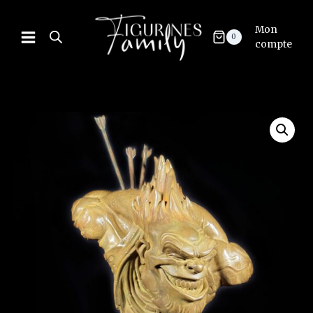
Mon
0
compte