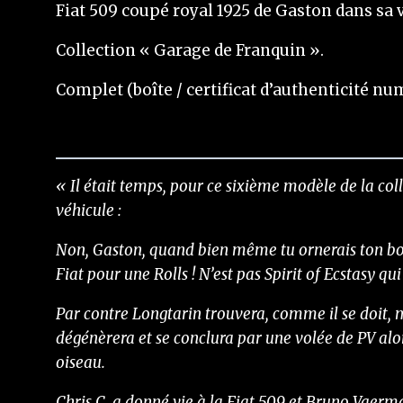
Fiat 509 coupé royal 1925 de Gaston dans sa 
Collection « Garage de Franquin ».
Complet (boîte / certificat d’authenticité nu
Photos & vidéos contractuelles.
« Il était temps, pour ce sixième modèle de la co
véhicule :
Non, Gaston, quand bien même tu ornerais ton bouc
Fiat pour une Rolls ! N’est pas Spirit of Ecstasy qu
Par contre Longtarin trouvera, comme il se doit,
dégénèrera et se conclura par une volée de PV alor
oiseau.
Chris C. a donné vie à la Fiat 509 et Bruno Vaer