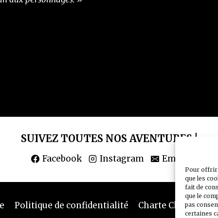
SUIVEZ TOUTES NOS AVENTURES !
Facebook
Instagram
Email
Pour offrir
que les coo
fait de con
que le comp
te
Politique de confidentialité
Charte Club Privé
pas consent
certaines c