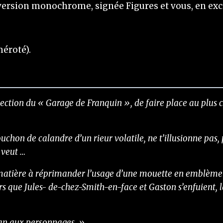
version monochrome, signée Figures et vous, en exce
méroté).
llection du « Garage de Franquin », de faire place au plus 
hon de calandre d’un rieur volatile, ne t’illusionne pas,
i veut …
 matière à réprimander l’usage d’une mouette en emblème 
s que Jules- de-chez-Smith-en-face et Gaston s’enfuient, l
man aux personnages. »