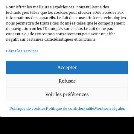
(CGV) Conditions générales de vente
Pour offrir les meilleures expériences, nous utilisons des
technologies telles que les cookies pour stocker et/ou accéder aux
Politique de confidentialité
informations des appareils. Le fait de consentir à ces technologies
nous permettra de traiter des données telles que le comportement
Charte Club Privé
Contact
de navigation ou les ID uniques sur ce site. Le fait de ne pas
consentir ou de retirer son consentement peut avoir un effet
Politique de cookies (UE)
négatif sur certaines caractéristiques et fonctions.
Gérer les services
Accepter
© 2026 Figurines Family
Refuser
Siret n°: 93352208800014
Voir les préférences
Mail :
contact@figurinesfamily.com
Politique de cookies
Politique de confidentialité
Mentions légales