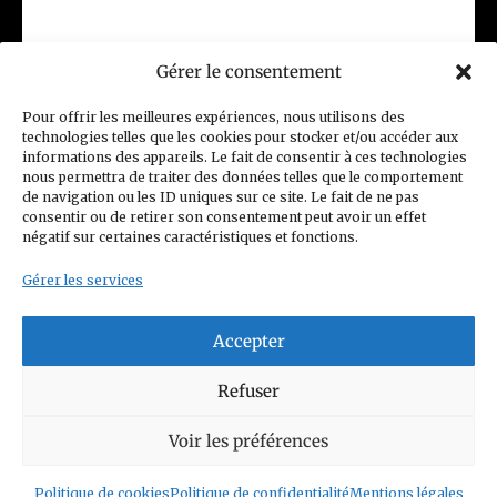
Gérer le consentement
(CGV) Conditions générales de vente
Pour offrir les meilleures expériences, nous utilisons des
technologies telles que les cookies pour stocker et/ou accéder aux
Politique de confidentialité
informations des appareils. Le fait de consentir à ces technologies
nous permettra de traiter des données telles que le comportement
Charte Club Privé
Contact
de navigation ou les ID uniques sur ce site. Le fait de ne pas
consentir ou de retirer son consentement peut avoir un effet
Politique de cookies (UE)
négatif sur certaines caractéristiques et fonctions.
Gérer les services
Accepter
© 2026 Figurines Family
Refuser
Siret n°: 93352208800014
Voir les préférences
Mail :
contact@figurinesfamily.com
Politique de cookies
Politique de confidentialité
Mentions légales