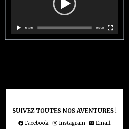
t
e
u
r
00:00
00:28
v
i
d
é
o
SUIVEZ TOUTES NOS AVENTURES !
Facebook
Instagram
Email