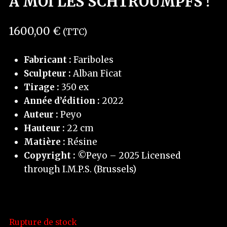
A MOI LES SCHTROUMPFS !
1600,00
€
(TTC)
Fabricant :
Fariboles
Sculpteur :
Alban Ficat
Tirage :
350 ex
Année d’édition :
2022
Auteur :
Peyo
Hauteur :
22 cm
Matière :
Résine
Copyright :
©Peyo – 2025 Licensed
through I.M.P.S. (Brussels)
Rupture de stock