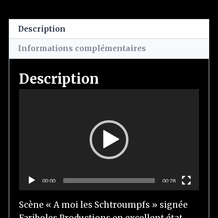
Description
Informations complémentaires
Description
L
e
c
t
e
u
r
00:00
00:28
v
i
Scène « A moi les Schtroumpfs » signée
d
Fariboles Productions en excellent état.