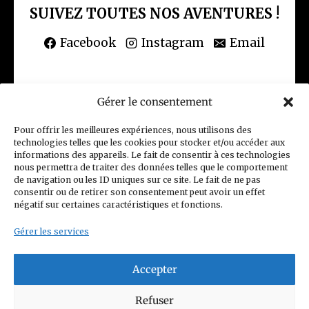
SUIVEZ TOUTES NOS AVENTURES !
Facebook
Instagram
Email
Gérer le consentement
(CGV) Conditions générales de vente
Pour offrir les meilleures expériences, nous utilisons des
technologies telles que les cookies pour stocker et/ou accéder aux
Politique de confidentialité
informations des appareils. Le fait de consentir à ces technologies
nous permettra de traiter des données telles que le comportement
Charte Club Privé
Contact
de navigation ou les ID uniques sur ce site. Le fait de ne pas
consentir ou de retirer son consentement peut avoir un effet
Politique de cookies (UE)
négatif sur certaines caractéristiques et fonctions.
Gérer les services
Accepter
© 2026 Figurines Family
Refuser
Siret n°: 93352208800014