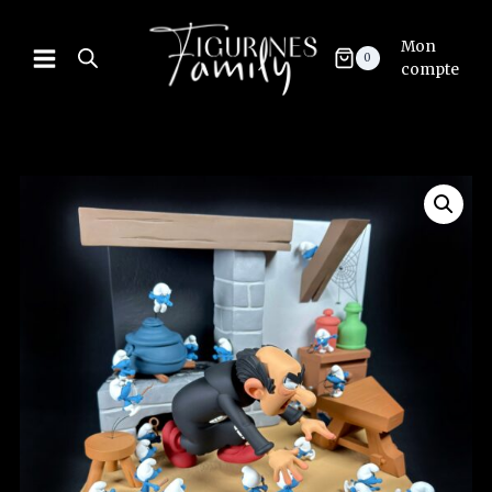
Mon
0
compte