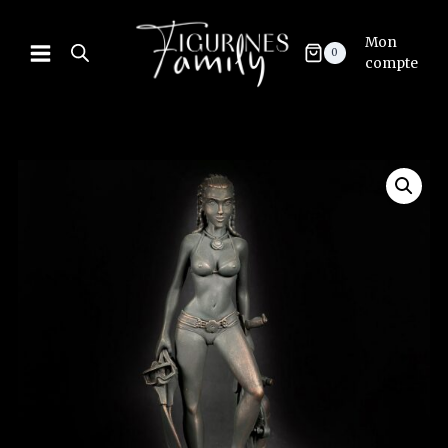
Mon
0
compte