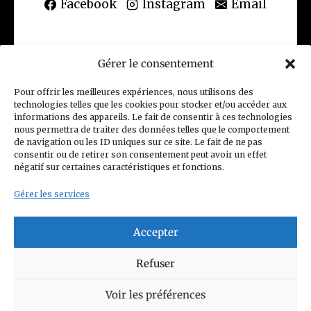
Facebook
Instagram
Email
Gérer le consentement
(CGV) Conditions générales de vente
Pour offrir les meilleures expériences, nous utilisons des
technologies telles que les cookies pour stocker et/ou accéder aux
Politique de confidentialité
informations des appareils. Le fait de consentir à ces technologies
nous permettra de traiter des données telles que le comportement
Charte Club Privé
Contact
de navigation ou les ID uniques sur ce site. Le fait de ne pas
consentir ou de retirer son consentement peut avoir un effet
Politique de cookies (UE)
négatif sur certaines caractéristiques et fonctions.
Gérer les services
Accepter
© 2026 Figurines Family
Refuser
Siret n°: 93352208800014
Voir les préférences
Mail :
contact@figurinesfamily.com