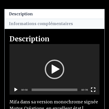
Description
Informations complémentaires
Description
L
e
c
t
e
u
r
00:00
00:28
v
i
Mifa dans sa version monochrome signée
d
Motus Créations, en excellent état !